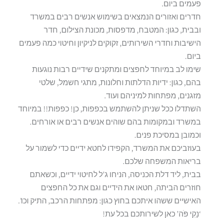
פעמים ביום.
חדרים ואזורים הנמצאים בשימוש אנשים רבים במשרד
ובבית, כגון: המטבח, מדפסות, מכונת הצילום, חדר
הישיבות וחדרי השירותים, זקוקים לניקיון וחיטוי כמה פעמים
ביום.
שימו לב במיוחד לחפצים ומתקנים שידיים רבות נוגעות
בהם, כגון: ידיות הדלתות וחלונות, מתגי חשמל, שלטי
מזגנים, מפתחות למיניהם ועוד.
השתדלו ככל שניתן להשתמש בכפפות, כן! כפפות!! במיוחד
במשרד ובמקומות בהם שוהים אנשים רבים או אורחים.
וכמובן במסיכת פנים.
בעוזביכם את המשרד, הקפידו לחטא ידיים כדי לשמור על
בריאות המשפחה שלכם.
בבית, ליד דלת הכניסה, הניחו ג’ל לחיטוי ידיים, וכשאתם
חוזרים הביתה, חטאו את הידיים וגם את כל החפצים
האישיים ששהו איתכם בחוץ כגון: מפתחות הרכב, התיק וכו’.
‘נָקִי פֹּה’ כאן לשירותכם בכל עת!