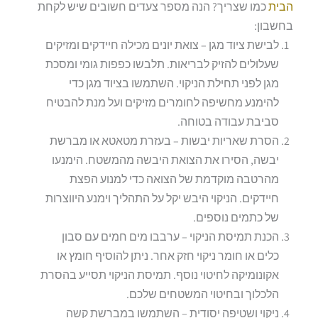
הבית
כמו שצריך? הנה מספר צעדים חשובים שיש לקחת
בחשבון:
לבישת ציוד מגן – צואת יונים מכילה חיידקים ומזיקים
שעלולים להזיק לבריאות. תלבשו כפפות גומי ומסכת
מגן לפני תחילת הניקוי. השתמשו בציוד מגן כדי
להימנע מחשיפה לחומרים מזיקים ועל מנת להבטיח
סביבת עבודה בטוחה.
הסרת שאריות יבשות – בעזרת מטאטא או מברשת
יבשה, הסירו את הצואת היבשה מהמשטח. הימנעו
מהרטבה מוקדמת של הצואה כדי למנוע הפצת
חיידקים. הניקוי היבש יקל על התהליך וימנע היווצרות
של כתמים נוספים.
הכנת תמיסת הניקוי – ערבבו מים חמים עם סבון
כלים או חומר ניקוי חזק אחר. ניתן להוסיף חומץ או
אקונומיקה לחיטוי נוסף. תמיסת הניקוי תסייע בהסרת
הלכלוך ובחיטוי המשטחים שלכם.
ניקוי ושטיפה יסודית – השתמשו במברשת קשה