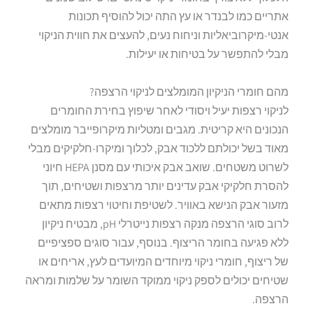
אתריים כמו לבנדר או עץ התה יכול להוסיף תכונות
אנטי-מיקרוביאליות וניחוח נעים, להעצים את חווית הניקוי
מבלי להתפשר על בטיחות או יעילות.
מהם חומרי הניקיון המומלצים לניקוי הרצפה?
לניקוי רצפות יעיל ויסודי לאחר שיפוץ בחירת החומרים
הנכונים היא קריטית. מגבים ומטליות מיקרופייבר מומלצים
מאוד בשל יכולתם ללכוד אבק, לכלוך ומיקרו-חלקיקים מבלי
לשרוט משטחים. שואב אבק איכותי עם מסנן HEPA חיוני
להסרת חלקיקי אבק עדינים יותר מרצפות ושטיחים, תוך
מזעור אבק הנישא באוויר. לשטיפת וחיטוי רצפות מתאים
לרוב סוגי הרצפה מנקה רצפות נייטרלי pH, מבטיח ניקיון
ללא פגיעה בחומר הריצוף. בנוסף, עבור סוגים ספציפיים
של ריצוף, חומרי ניקוי מיוחדים המיועדים לעץ, אריחים או
שטיחים יכולים לספק ניקוי ממוקד השומר על שלמות ומראה
הרצפה.