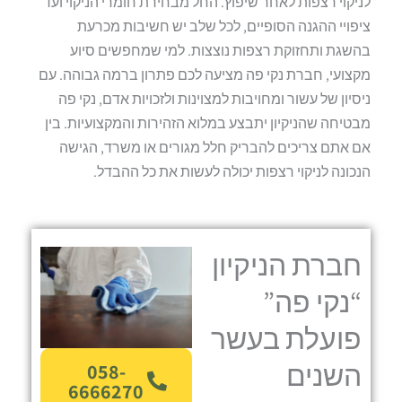
לניקוי רצפות לאחר שיפוץ. החל מבחירת חומרי הניקוי ועד
ציפויי ההגנה הסופיים, לכל שלב יש חשיבות מכרעת
בהשגת ותחזוקת רצפות נוצצות. למי שמחפשים סיוע
מקצועי, חברת נקי פה מציעה לכם פתרון ברמה גבוהה. עם
ניסיון של עשור ומחויבות למצוינות ולזכויות אדם, נקי פה
מבטיחה שהניקיון יתבצע במלוא הזהירות והמקצועיות. בין
אם אתם צריכים להבריק חלל מגורים או משרד, הגישה
הנכונה לניקוי רצפות יכולה לעשות את כל ההבדל.
חברת הניקיון
“נקי פה”
פועלת בעשר
השנים
058-
6666270