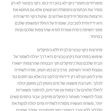
מסורתיים וחומרי ניקוי לא בהכרח יכסו. ניקוי בקיטור לא רק
מסיר את הכתמים והפסולת העיקשים אלא גם מחטא את
הרצפות ומחסל חיידקים ואלרגנים. שיטת ניקוי חדשנית זו
היא ידידותית לסביבה, שומרת על החלל המשופץ שלכם
מפני חשיפה כימית ועוזרת לוודא שהרצפות שלכם נקיות
במיוחד.
פתרונות ניקוי טבעיים לבית ללא כימיקלים
שימוש בפתרונות ניקיון טבעיים היא דרך יעילה לשמור על
הבית שלכם נטול כימיקלים תוך הבטחה שהרצפות יישארו
נוצצות לאחר השיפוץ. מרכיבים כמו חומץ, סודה לשתייה
ומיץ לימון הם לא רק ידידותיים לסביבה אלא גם חזקים נגד
לכלוך. תערובת פשוטה של מים וחומץ לבן מזוקק יכולה
לחולל פלאים על רצפות עץ ואריחים, להיפטר משאריות
מבלי להשאיר מאחור כימיקלים מזיקים. עבור כתמים קשים
יותר, משחה העשויה מסודה לשתייה ומים יכולה לנקות את
הלכלוך ללא צורך בחומרי ניקוי סינתטיים. שילוב שמנים