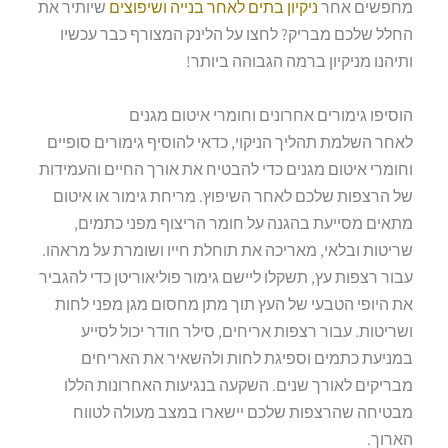
מחפשים אחר
ניקיון בתים לאחר בנייה ושיפוצים
שיותיר את
החלל שלכם מבריק? לחצו על הלינק המצורף כבר עכשיו
ותיהנו מניקיון ברמה הגבוהה ביותר!
הוסיפו גימורים אחרונים וחומרי איטום מגנים
לאחר השלמת תהליך הניקוי, כדאי להוסיף גימורים סופיים
וחומרי איטום מגנים כדי להבטיח את אורך החיים והעמידות
של הרצפות שלכם לאחר השיפוץ. מריחת גימור או איטום
מתאים מסייעת בהגנה על חומר הריצוף מפני כתמים,
שריטות ובלאי, מאריכה את תוחלת חייו ושומרת על מראהו.
עבור רצפות עץ, תשקלו ליישם גימור פוליאוריטן כדי להגביר
את היופי הטבעי של העץ תוך מתן מחסום מגן מפני לחות
ושריטות. עבור רצפות אריחים, סילר חודר יכול לסייע
במניעת כתמים וספיגת לחות ולהשאיר את האריחים
מבריקים לאורך שנים. השקעה בנגיעות האחרונות הללו
מבטיחה שהרצפות שלכם יישארו במצב מעולה לטווח
הארוך.