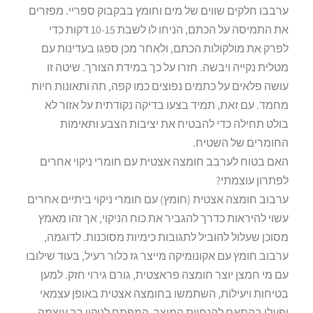
ערבבו חלקים שווים של מים וחומץ בבקבוק ספריי. מפזרים
את התמיסה על הכתם, הניחו לו לשבת 10-15 דקות כדי
לפרק את מולקולות הכתם, ולאחר מכן ספגו בעדינות עם
מטלית נקייה ויבשה. חזרו על כך במידת הצורך. שיטה זו
עושה פלאים על כתמים נפוצים כמו קפה, תה ותאונות חיות
מחמד. עם זאת, תמיד בצעו בדיקה נקודתית על אזור לא
בולט תחילה כדי להבטיח את יציבות הצבע ותאימות
החומרים של השטיח.
האם בטוח לערבב חומצה אצטית עם חומרי ניקוי אחרים
לפתרון עוצמתי?
ערבוב חומצה אצטית (חומץ) עם חומרי ניקוי ביתיים אחרים
עשוי להיראות כדרך להגביר את כוח הניקוי, אך זהו מאמץ
מסוכן שעלול להוביל לתגובות כימיות מסוכנות. לדוגמה,
ערבוב חומץ עם אקונומיקה מייצר גז כלור רעיל, בעוד שילובו
עם מי חמצן יוצר חומצה פראצטית, גורם גירוי חזק. למען
בטיחות ויעילות, השתמשו בחומצה אצטית באופן עצמאי
ופעלו בהתאם להנחיות המוצר. המפתח לניקוי רב עוצמה