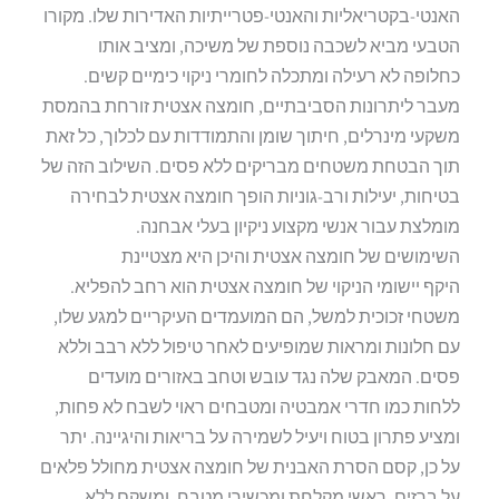
האנטי-בקטריאליות והאנטי-פטרייתיות האדירות שלו. מקורו
הטבעי מביא לשכבה נוספת של משיכה, ומציב אותו
כחלופה לא רעילה ומתכלה לחומרי ניקוי כימיים קשים.
מעבר ליתרונות הסביבתיים, חומצה אצטית זורחת בהמסת
משקעי מינרלים, חיתוך שומן והתמודדות עם לכלוך, כל זאת
תוך הבטחת משטחים מבריקים ללא פסים. השילוב הזה של
בטיחות, יעילות ורב-גוניות הופך חומצה אצטית לבחירה
מומלצת עבור אנשי מקצוע ניקיון בעלי אבחנה.
השימושים של חומצה אצטית והיכן היא מצטיינת
היקף יישומי הניקוי של חומצה אצטית הוא רחב להפליא.
משטחי זכוכית למשל, הם המועמדים העיקריים למגע שלו,
עם חלונות ומראות שמופיעים לאחר טיפול ללא רבב וללא
פסים. המאבק שלה נגד עובש וטחב באזורים מועדים
ללחות כמו חדרי אמבטיה ומטבחים ראוי לשבח לא פחות,
ומציע פתרון בטוח ויעיל לשמירה על בריאות והיגיינה. יתר
על כן, קסם הסרת האבנית של חומצה אצטית מחולל פלאים
על ברזים, ראשי מקלחת ומכשירי מטבח, ומשקם ללא