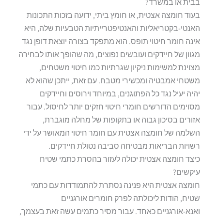
בבית או במשרד?
בעוד חומצה אצטית, או חומץ ביתי, ידועה בזכות התכונות
האנטי-בקטריאליות והאנטיפטרייתיות הטבעיות שלה, היא
אינה חומר חיטוי תופס. הוא מתפקד בצורה יוצאת דופן נגד
מגוון של חיידקים ועובשים נפוצים, מה שהופך אותו לבחירה
מצוינת למשימות ניקיון שגרתיות כמו חיטוי משטחים,
משטחי אמבטיה ומכשירי מטבח. עם זאת, ייתכן שהוא לא
יהיה יעיל נגד כל הפתוגנים, במיוחד וירוסים וחיידקים
מסוימים הדורשים חומרי חיטוי חזקים יותר לחיסול. עבור
אזורים בסיכון גבוה או בתקופות של מחלה מוגברת,
השלמה של חומצה אצטית עם חומר חיטוי המאושר על ידי
רשויות הבריאות מבטיחה סביבה נטולת חיידקים.
כיצד חומצה אצטית יכולה לעזור בהסרת כתמי שטיח
עיקשים?
חומצה אצטית היא פנינה נסתרת להתמודדות עם כתמי
שטיח, הודות ליכולתה לפרק חומרים אורגניים
ואנא-אורגניים כאחד. עבור מסיר כתמים עשה זאת בעצמך,