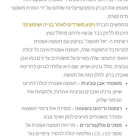
מאמץ את הברק והפונקציונליות שלהם על ידי הסרת משקעי
מים קשים.
מחפשים חברת
ניקיון משרדים לאחר בנייה ושיפוצים
?
היכנסו ללינק כבר עכשיו ותיהנו מחלל נוצץ.
רשימת ה-“אל תעשה” בניקיון עם חומצה אצטית
למרות כל החוזקות שלה, חומצה אצטית אינה כל יכולה.
האופי החומצי שלה מאיים על משטחים עדינים כמו אבן
טבעית, כולל גרניט ושיש, שם היא עלולה לגרום לחריטה
ואובדן ברק. להלן כמה אל תעשה:
משטחי אבן טבעית –
חומצה אצטית יכולה לחרוט
שיש, גרניט ואבנים טבעיות אחרות, ולהקהות את
הגימור שלהן.
רצפות וריהוט בשעווה –
מסירה את ציפויי השעווה
ומותיר משטחים פגיעים לנזק ושינוי צבע.
מסכים אלקטרוניים –
מריחת חומצה אצטית על
מסכי LCD, LED ופלזמה יכולה להסיר ציפויים נגד