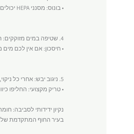
• בונוס: מסנני HEPA יכולים להסיר עד 99.97% מהחלקיקים באוויר.
4. שטיפה במים מזוקקים: הם מפחיתים את הסיכוי להיווצרות כתמים ומשקעים.
• חיסכון: אם אין לכם מים 
5. ניגוב יבש: אחרי כל ניקוי, נגבו היטב עם מטלית מיקרופייבר יבשה למניעת הצטברות לחות.
• טריק מקצועי: החליפו כיוו
נקיון ידידותי לסביבה: חומר
בעיר החוף המתקדמת שלנו,