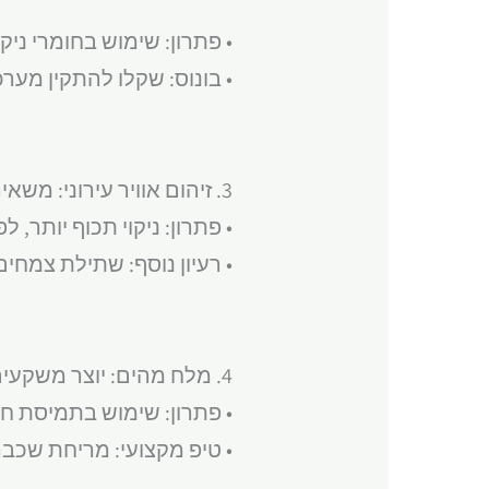
• פתרון: שימוש בחומרי ניק
• בונוס: שקלו להתקין מערכת
3. זיהום אוויר עירוני: משאיר שכבת פיח דקה על החלונות.
• פתרון: ניקוי תכוף יותר, ל
• רעיון נוסף: שתילת צמחים
4. מלח מהים: יוצר משקעים לבנים על הזכוכית.
• פתרון: שימוש בתמיסת חומץ מדוללת (1:1 ע
• טיפ מקצועי: מריחת שכבה