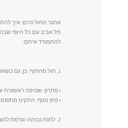
אתגר החול והים: איך להת
תל אביב עם כל היופי שבה,
להתמודד איתם:
1. חול מהחוף: כן, גם כשאתם לא בים, החול מוצא דרך לחלונות שלכם.
• פתרון: שטיפה ראשונית עם
• טיפ נוסף: התקינו מחסומ
2. לחות גבוהה: גורמת להצטברות מהירה של אבק דביק.