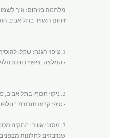
מלחמה בזיהום: איך לשמור 
זיהום האוויר בתל אביב הו
1. ציפוי הגנה: שקלו להוסיף ציפוי דוחה לכלוך לחלונות. זה יקל משמעותית על הניקוי השוטף.
• המלצה: ציפויי ננו-טכנול
2. ניקוי תכוף: בתל אביב, פעם בשבועיים זה המינימום המומלץ.
• טיפ: קבעו תזכורת בטלפון
3. מסנני אוויר: התקינו מ
שנדבקים לחלונות מבפנים.