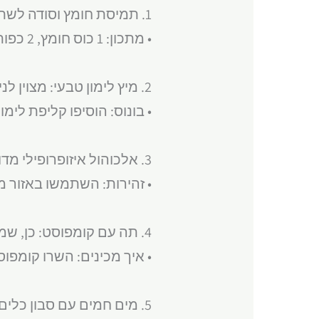
1. תמיסת חומץ וסודה לשתייה: יעילה במיוחד נגד משקעי מלח ואבק.
• מתכון: 1 כוס חומץ, 2 כפות סודה לשתייה, ליטר מים חמים.
2. מיץ לימון טבעי: מצוין לניקוי וגם משאיר ריח רענן.
• בונוס: הוסיפו קליפת לימו
3. אלכוהול איזופרופילי מדולל: מנקה ביסודיות ומתאדה מהר, מונע כתמים.
• זהירות: השתמשו באזור מ
4. תה עם קומפוסט: כן, שמעתם נכון! תה שנעשה מקומפוסט הוא חומר ניקוי מעולה וטבעי לחלטין.
• איך מכינים: השרו קומפוס
5. מים חמים עם סבון כלים אורגני: פשוט ויעיל, במיוחד לניקוי שוטף.