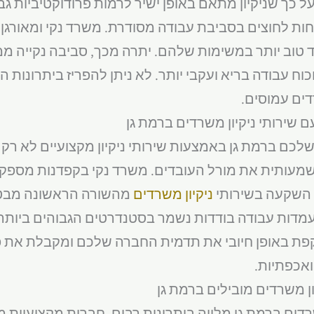
כך שניקיון מתאם באופן ישיר לרמות פרודוקטיביות גבו
פחות לחוצים בסביבת עבודה מסודרת. משרד נקי ומאור
טוב יותר במשימות שלהם. יתרה מכך, סביבה נקייה ממ
וח עבודה בריא ועקבי יותר. לא ניתן להפריז ביתרונות ה
דים עמוסים.
שירותי ניקיון משרדים ברמת גן
כם ברמת גן באמצעות שירותי ניקיון מקצועיים לא רק
עותית את מורל העובדים. משרד נקי בקפדנות מספק או
. השקעה בשירותי
ניקיון משרדים
מהשורה הראשונה מבט
דות עבודה בודדות נשמר בסטנדרטים הגבוהים ביותר של 
פת באופן חיובי את תדמית החברה שלכם ומקבלת את פ
אכפתיות.
ון משרדים מובילים ברמת גן
רדים ברמת גן מלווה ביתרונות רבים. חברות מקצועיות 