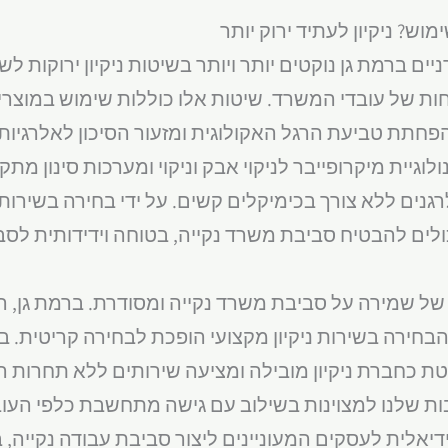
מוש? ניקיון לעתיד ירוק יותר
ים ברמת גן נוקטים יותר ויותר בשיטות ניקיון ירוקות 
 של עובדי המשרד. שיטות אלו כוללות שימוש במוצרי ני
הפחתת טביעת הרגל האקולוגית ומזעור הסיכון לאלרגיות א
לוגיית מיקרופייבר לניקוי אבק וניקוי ומערכות סינון מת
רגנים ללא צורך בכימיקלים קשים. על ידי בחירה בשירו
ולים להבטיח סביבת משרד נקייה, בטוחה וידידותית לסב
של שמירה על סביבת משרד נקייה ומסודרת. ברמת גן, ה
בחירה בשירות ניקיון מקצועי הופכת לבחירה קריטית. בי
לטת כחברת ניקיון מובילה ומציעה שירותים ללא תחרות
ות שלנו למצוינות בשילוב עם גישה מתחשבת כלפי העו
יאלית לעסקים המעוניינים ליצור סביבת עבודה נקייה, 