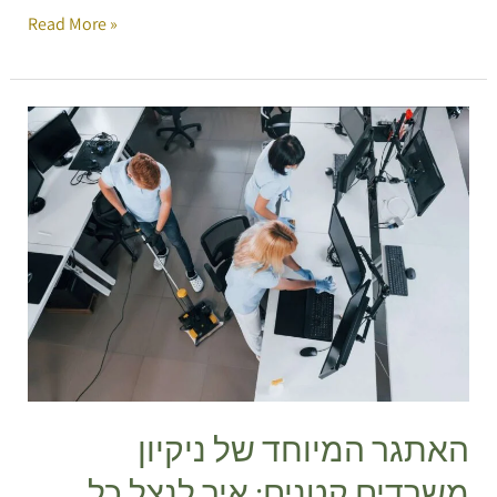
Read More »
האתגר
המיוחד
של
ניקיון
משרדים
קטנים:
איך
לנצל
כל
פינה
בחוכמה?
האתגר המיוחד של ניקיון
משרדים קטנים: איך לנצל כל