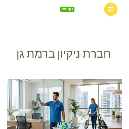
Skip
to
content
חברת ניקיון ברמת גן
תקציב
הניקיון
בעסק
שלך:
המדריך
המקיף