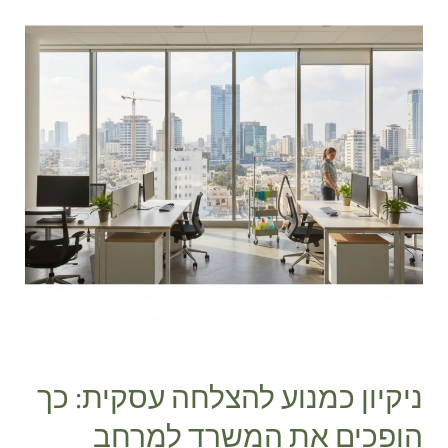
להצלחה
עסקית:
כך
הופכים
את
המשרד
למרחב
עבודה
מנצח
בלב
תל
אביב
ניקיון כמנוע להצלחה עסקית: כך
הופכים את המשרד למרחב