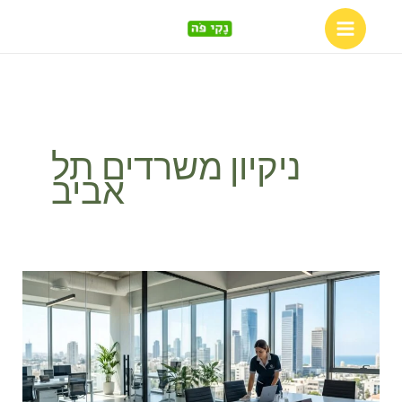
Skip
to
content
ניקיון משרדים תל
אביב
מעבר
לסטנדרט:
מה
הופך
שירותי