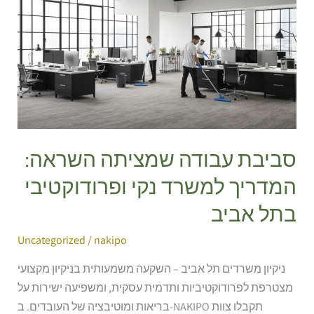
עבודה
שמציתה
השראה:
המדריך
למשרד
נקי
ופרודוקטיבי
בתל
סביבת עבודה שמציתה השראה:
אביב
המדריך למשרד נקי ופרודוקטיבי
בתל אביב
Uncategorized
/
nakipo
ניקיון משרדים תל אביב – השקעה משמעותית בניקיון מקצועי
מצטרפת לפרודוקטיביות ותדמית עסקית, ומשפיעה ישירות על
בריאות ומוטיבציה של העובדים. ב-NAKIPO תקבלו צוות