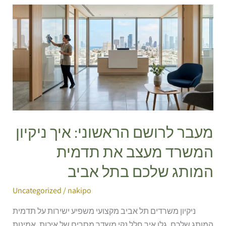
מעבר
לרושם
הראשוני:
איך
ניקיון
המשרד
מעצב
את
תדמית
מעבר לרושם הראשוני: איך ניקיון
המותג
שלכם
המשרד מעצב את תדמית
בתל
המותג שלכם בתל אביב
אביב
Uncategorized
/
nakipo
ניקיון משרדים תל אביב מקצועי משפיע ישירות על תדמית
המותג שלכם. גלו איך חלל נקי משדר מסרים של איכות, אמינות